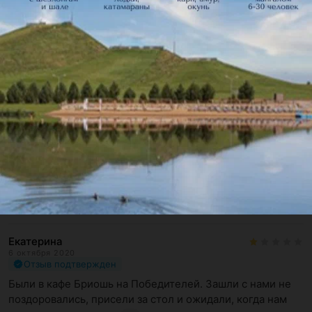
Отзыв подтвержден
В марте была попала в Brioche (на пр-те Победителей) 
по чистой случайности. Брала там кофе. Не думала, что 
останусь, но ...
Минск, ул. Сторожевская, 6
Аноним
28 декабря 2020
Отзыв подтвержден
4 дня подряд заезжаю с 2-4 дня и нет ни багета, ни 
хлеба- я что в хлебной могу хлеб купить только в 7 утра 
,раньше таког...
Минск, ул. Сторожевская, 6
Екатерина
6 октября 2020
Отзыв подтвержден
Были в кафе Бриошь на Победителей. Зашли с нами не 
поздоровались, присели за стол и ожидали, когда нам 