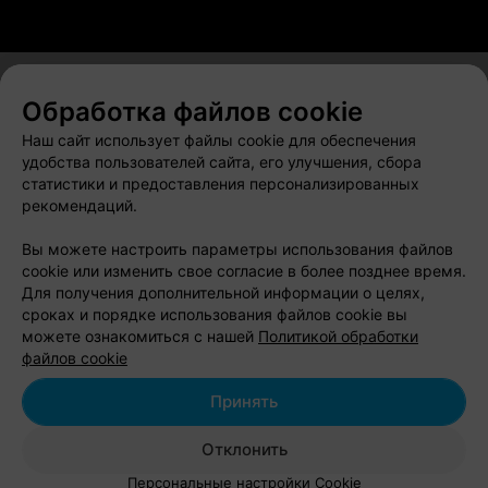
Обработка файлов cookie
О проекте
Новости проекта
Размещение рекламы
Наш сайт использует файлы cookie для обеспечения
Вакансии
Публичный договор
Способы оплаты
удобства пользователей сайта, его улучшения, сбора
статистики и предоставления персонализированных
Публичный договор по использованию сервиса
рекомендаций.
«Афиша»
Пользовательское соглашение
Вы можете настроить параметры использования файлов
cookie или изменить свое согласие в более позднее время.
Написать в поддержку
Для получения дополнительной информации о целях,
Связаться по вопросам сотрудничества
сроках и порядке использования файлов cookie вы
Написать руководителю relax.by
можете ознакомиться с нашей
Политикой обработки
файлов cookie
Персональные настройки cookie
Обработка персональных данных
Принять
Отклонить
© 2026 ООО «Артокс Лаб», УНП 191700409, регистрирующий орган -
Персональные настройки Cookie